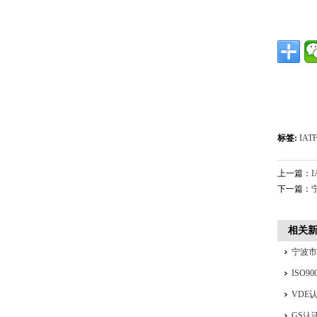
标签:
IATF
上一篇：
I
下一篇：
相关
宁波市8
ISO9
VDE
GS认