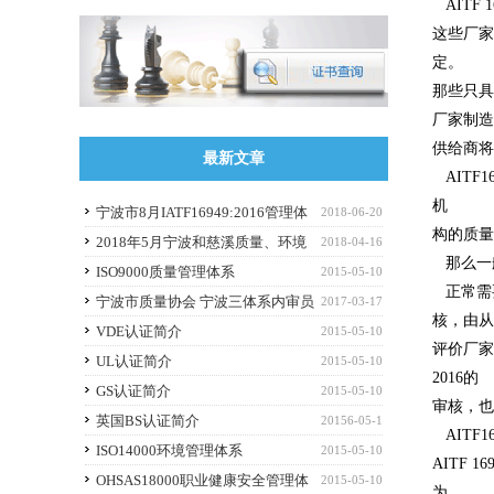
AITF
这些厂
定。
那些只具
厂家制造设
供给商
最新文章
AITF
机
宁波市8月IATF16949:2016管理体
2018-06-20
构的质量
系内审员 培训邀请函
2018年5月宁波和慈溪质量、环境
2018-04-16
那么一般
管理体系内审员 培训邀请函
ISO9000质量管理体系
2015-05-10
正常需要
宁波市质量协会 宁波三体系内审员
2017-03-17
核，由
公益培训通知
VDE认证简介
2015-05-10
评价厂家
UL认证简介
2015-05-10
2016的
GS认证简介
2015-05-10
审核，
英国BS认证简介
20156-05-1
AITF
ISO14000环境管理体系
2015-05-10
AITF
OHSAS18000职业健康安全管理体
2015-05-10
为