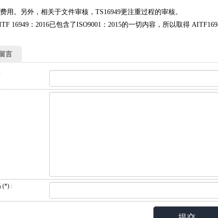
费用。另外，相关于文件审核，TS16949更注重过程的审核。
TF 16949：2016已包含了ISO9001：2015的一切内容，所以取得 AITF1
留言
:
:
码
(*) :